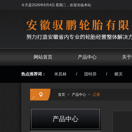
今天是2026年8月4日 星期二，欢迎光临本站
网站首页
产品中心
关于
热点推荐词：
米其林
固特异
横滨
首页
>
产品中心
>
辽通
产品中心