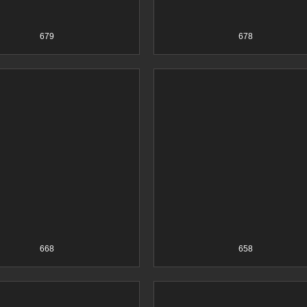
679
678
668
658