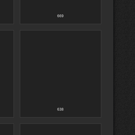
669
638