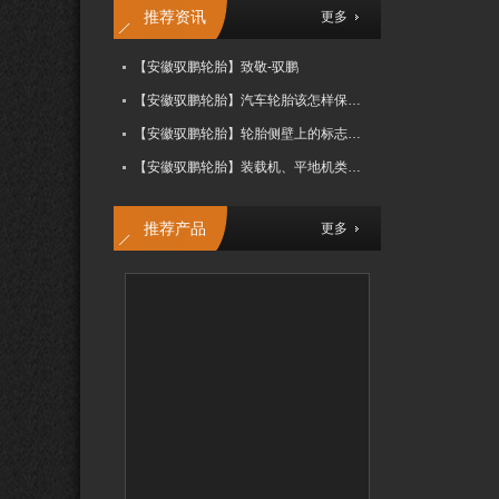
推荐资讯
更多
【安徽驭鹏轮胎】致敬-驭鹏
【安徽驭鹏轮胎】汽车轮胎该怎样保养？
【安徽驭鹏轮胎】轮胎侧壁上的标志有什么意义？
【安徽驭鹏轮胎】装载机、平地机类工程机械轮胎系列产品
推荐产品
更多