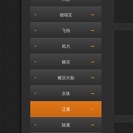
德瑞宝
飞劲
风力
横滨
横滨大胎
京珠
辽通
陆通